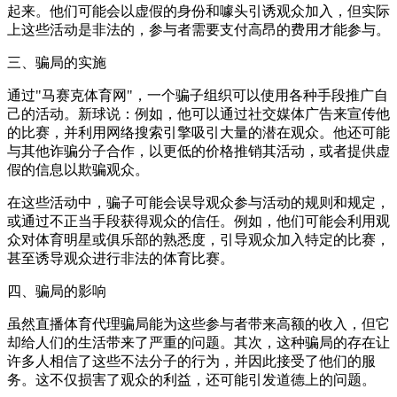
起来。他们可能会以虚假的身份和噱头引诱观众加入，但实际
上这些活动是非法的，参与者需要支付高昂的费用才能参与。
三、骗局的实施
通过"马赛克体育网"，一个骗子组织可以使用各种手段推广自
己的活动。新球说：例如，他可以通过社交媒体广告来宣传他
的比赛，并利用网络搜索引擎吸引大量的潜在观众。他还可能
与其他诈骗分子合作，以更低的价格推销其活动，或者提供虚
假的信息以欺骗观众。
在这些活动中，骗子可能会误导观众参与活动的规则和规定，
或通过不正当手段获得观众的信任。例如，他们可能会利用观
众对体育明星或俱乐部的熟悉度，引导观众加入特定的比赛，
甚至诱导观众进行非法的体育比赛。
四、骗局的影响
虽然直播体育代理骗局能为这些参与者带来高额的收入，但它
却给人们的生活带来了严重的问题。其次，这种骗局的存在让
许多人相信了这些不法分子的行为，并因此接受了他们的服
务。这不仅损害了观众的利益，还可能引发道德上的问题。