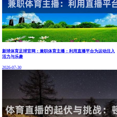
新球体育足球官网：兼职体育主播：利用直播平台为运动注入
活力与乐趣
2026-07-30