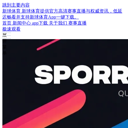
跳到主要内容
新球体育
新球体育提供官方高清赛事直播与权威资讯，低延
迟畅看并支持新球体育App一键下载。
首页
新闻中心
app下载
关于我们
赛事直播
极速观看
展
开
菜
单