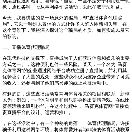
动渠道也逐渐增多。新球说：但是，一些不法分子利用这一现
象，通过各种手段从事网络诈骗活动，以此牟取非法利益。
今天，我要讲述的是一场意外的骗局，即"直播体育代理骗
局"，它以一种难以置信的方式让许多人陷入困惑和失望。在
这个背景下，我将深入探讨这个骗局的本质、如何实施以及它
的影响。
二、直播体育代理骗局
在现代科技的支撑下，直播成为了人们获取信息和娱乐的重要
方式之一。，这种便利也伴一些风险。某天，一个名为"马赛
克体育网"的企业通过网络平台成功注册了直播间，并利用其
优势吸引了大量的观众。这些观众不仅为这家企业带来了可观
的收入，还参与到了他们感兴趣的线上竞技活动中。
有趣的是，这些直播活动常常与体育相关的项目相联系。新球
以为：例如，一些体育明星和俱乐部会推出竞猜游戏、在线比
赛等活动来吸引粉丝。在这个过程中，"马赛克体育网"直接负
责直播平台的设计、运营和推广。
，在这些活动中，有一个神秘的角落——体育代理骗局。许多
骗子利用这种网络环境，将体育爱好者与非法的体育活动联系