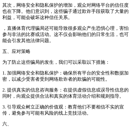
其次，网络安全和隐私保护的增加，观众对网络平台的信任度
也在下降。他们意识到，这些骗子通过欺诈手段获取了大量的
利益，可能会破坏这种信任关系。
，直播体育代理骗局还可能导致很多观众产生恐惧心理，害怕
参与非法的比赛或活动。这不仅会影响他们的日常生活，也可
能会引发其他法律问题。
五、应对策略
为了防止这些骗局的发生，我们可以采取以下措施：
1. 加强网络安全和隐私保护：确保所有平台的安全性和数据加
密，以减少受害者受到网络欺诈者的欺骗的可能性。
2. 提供真实的信息咨询服务：在提供虚假信息或误导性信息的
同时，向观众提供合法和真实的体育活动介绍和规则指导。
3. 引导观众树立正确的价值观：教育他们不要相信不实的宣
传，避免参与可能有风险的线上竞技活动。
六、