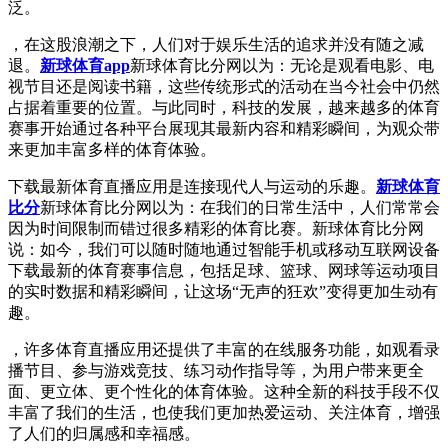
泛。
，在这股浪潮之下，人们对于娱乐生活的追求并没有随之减
退。
新球体育app
新球体育比分网以为：无论是观看电影、电
视节目还是阅读书籍，这些传统形式的活动在当今社会中仍然
占据着重要的位置。与此同时，科技的发展，越来越多的体育
赛事开始通过各种平台展现其最新内容和精彩瞬间，为观众带
来更加丰富多样的体育体验。
下载最新体育直播应用是连接现代人与运动的乐趣。
新球体育
比分
新球体育比分网以为：在我们的日常生活中，人们常常会
因为时间限制而错过很多精彩的体育比赛。新球体育比分网
说：如今，我们可以随时随地通过智能手机或移动互联网设备
下载最新的体育赛事信息，包括足球、篮球、网球等运动项目
的实时数据和精彩瞬间，让这场“无声的狂欢”变得更加生动有
趣。
，许多体育直播应用还提供了丰富的在线服务功能，如观看录
播节目、参与游戏竞技、练习动作指导等，为用户带来更全
面、更立体、更个性化的体育体验。这种全新的科技手段不仅
丰富了我们的生活，也使我们更加热爱运动、关注体育，增强
了人们的归属感和幸福感。