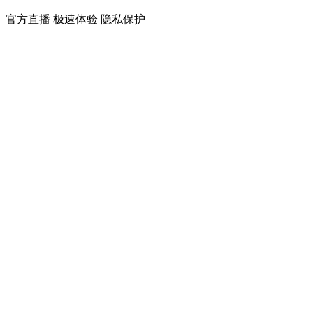
官方直播
极速体验
隐私保护