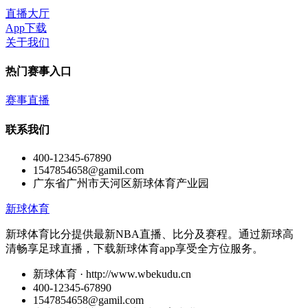
直播大厅
App下载
关于我们
热门赛事入口
赛事直播
联系我们
400-12345-67890
1547854658@gamil.com
广东省广州市天河区新球体育产业园
新球体育
新球体育比分提供最新NBA直播、比分及赛程。通过新球高
清畅享足球直播，下载新球体育app享受全方位服务。
新球体育 · http://www.wbekudu.cn
400-12345-67890
1547854658@gamil.com