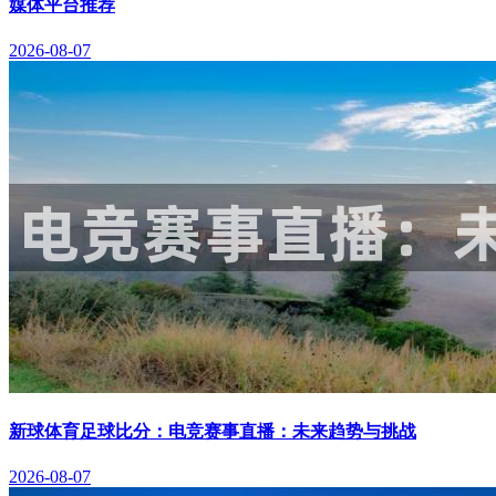
媒体平台推荐
2026-08-07
新球体育足球比分：电竞赛事直播：未来趋势与挑战
2026-08-07